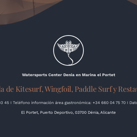
Watersports Center Denia en Marina el Portet
a de Kitesurf, Wingfoil, Paddle Surf y Rest
03 45 I Teléfono información área gastronómica: +34 660 04 75 70 I Da
El Portet, Puerto Deportivo, 03700 Dénia, Alicante