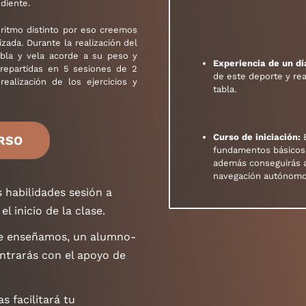
diente.
ritmo distinto por eso creemos
zada. Durante la realización del
bla y vela acorde a su peso y
Experiencia de un dí
 repartidas en 5 sesiones de 2
de este deporte y rea
realización de los ejercicios y
tabla.
Curso de iniciación:
E
RSO
fundamentos básicos
además conseguirás a
navegación autónomo
 habilidades sesión a
l inicio de la clase.
ue enseñamos, un alumno-
ontrarás con el apoyo de
s facilitará tu